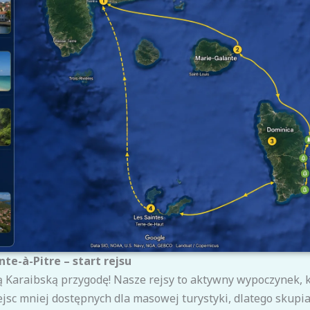
te-à-Pitre – start rejsu
 Karaibską przygodę! Nasze rejsy to aktywny wypoczynek,
jsc mniej dostępnych dla masowej turystyki, dlatego skupi