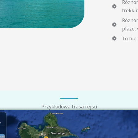
Różnor
trekki
Różnor
plaże,
To nie 
Przykładowa trasa rejsu