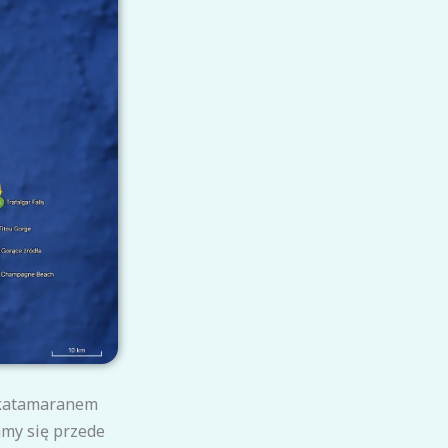
 katamaranem
amy się przede