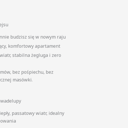
ejsu
nnie budzisz się w nowym raju
ący, komfortowy apartament
wiatr, stabilna żegluga i zero
umów, bez pośpiechu, bez
ycznej masówki.
Gwadelupy
ciepły, passatowy wiatr, idealny
lowania