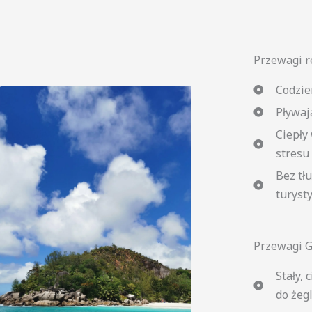
Przewagi r
Codzie
Pływaj
Ciepły 
stresu
Bez tł
turyst
Przewagi 
Stały, 
do żeg