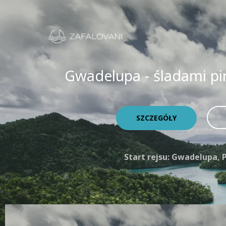
Przejdź
do
treści
Gwadelupa - śladami pi
SZCZEGÓŁY
Start rejsu:
Gwadelupa, P