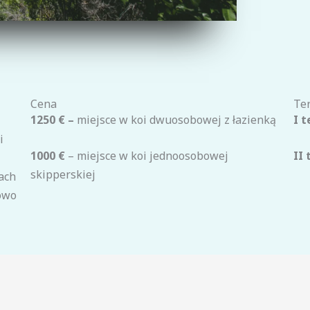
Cena
Te
1250 € –
miejsce w koi dwuosobowej z łazienką
I t
i
1000 €
– miejsce w koi jednoosobowej
II 
skipperskiej
bach
nowo