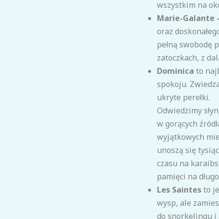
wszystkim na ok
Marie-Galante 
oraz doskonałeg
pełną swobodę p
zatoczkach, z dal
Dominica
to naj
spokoju. Zwiedza
ukryte perełki.
Odwiedzimy sły
w gorących źród
wyjątkowych mie
unoszą się tysią
czasu na karaibs
pamięci na długo
Les Saintes
to j
wysp, ale zamies
do snorkelingu i