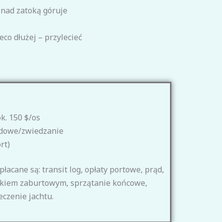
 nad zatoką góruje
eco dłużej – przylecieć
k. 150 $/os
rodowe/zwiedzanie
rt)
łacane są: transit log, opłaty portowe, prąd,
nikiem zaburtowym, sprzątanie końcowe,
eczenie jachtu.