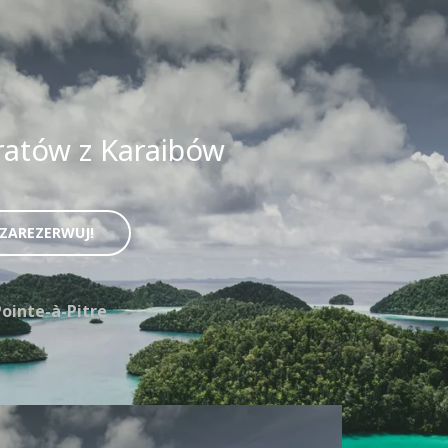
ratów z Karaibów
ZAREZERWUJ!
ointe-à-Pitre