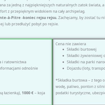
na za jedną z najpiękniejszych naturalnych zatok świata, a
fort z przepięknym widokiem na cały archipelag.
te-à-Pitre -koniec rejsu rejsu.
Zachęcamy, by zostać tu ni
ej lub przedłużyć pobyt po rejsie.
Cena nie zawiera
Składki burtowej
Składki żywieniowej o
a i ratownictwa
Składki na parki na
informacjami odnośnie
Dojazdu (loty, transpo
*Składka burtowa – z tego op
wodę, paliwo, ponton z sil
ą łazienką),
100
0 €
– koja
podatki turystyczne, ubezpi