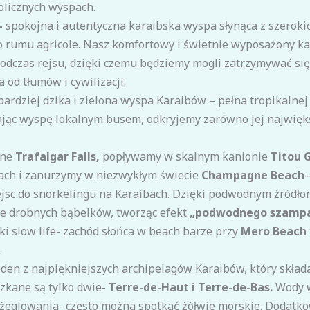
olicznych wyspach.
–
spokojna i autentyczna karaibska wyspa słynąca z szeroki
o rumu agricole. Nasz komfortowy i świetnie wyposażony 
odczas rejsu, dzięki czemu będziemy mogli zatrzymywać si
a od tłumów i cywilizacji.
bardziej dzika i zielona wyspa Karaibów – pełna tropikalne
jąc wyspę lokalnym busem, odkryjemy zarówno jej największ
nne
Trafalgar Falls,
popływamy w skalnym kanionie
Titou 
łach i zanurzymy w niezwykłym świecie
Champagne Beach
–
jsc do snorkelingu na Karaibach. Dzięki podwodnym źródł
ce drobnych bąbelków, tworząc efekt
„podwodnego szampa
ki slow life- zachód słońca w beach barze przy
Mero Beach
.
eden z najpiękniejszych archipelagów Karaibów, który składa
zkane są tylko dwie-
Terre-de-Haut i Terre-de-Bas.
Wody w
 żeglowania- często można spotkać żółwie morskie. Dodatk