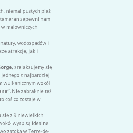
ch, niemal pustych plaż
katamaran zapewni nam
ę w malowniczych
j natury, wodospadów i
e atrakcje, jak i
Gorge
, zrelaksujemy się
 jednego z najbardziej
om wulkanicznym wokół
na”.
Nie zabraknie też
to coś co zostaje w
 się z 9 niewielkich
okół wysp są idealne
owo zatoka w Terre-de-