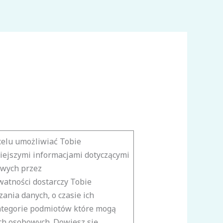
Główna
O nas
Oferta
Kontakt
celu umożliwiać Tobie
iejszymi informacjami dotyczącymi
owych przez
watności dostarczy Tobie
zania danych, o czasie ich
tegorie podmiotów które mogą
ch osobowych. Dowiesz się