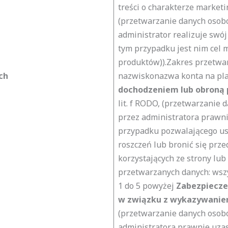
treści o charakterze marketing
(przetwarzanie danych osob
administrator realizuje swó
tym przypadku jest nim cel 
produktów)).Zakres przetwa
ch
nazwiskonazwa konta na pla
dochodzeniem lub obroną 
lit. f RODO, (przetwarzanie 
przez administratora prawn
przypadku pozwalającego ust
roszczeń lub bronić się prz
korzystających ze strony lub
przetwarzanych danych:
wsz
1 do 5 powyżej
Zabezpiecze
w związku z wykazywanie
(przetwarzanie danych osobo
administratora prawnie uza