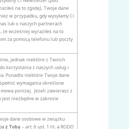
ysyłamy Ci Newsletter (pod
aziłeś na to zgodę), Twoje dane
eż w przypadku, gdy wysyłamy Ci
as lub o naszych partnerach
że wcześniej wyraziłeś na to
ami za pomocą telefonu lub poczty
lne, jednak niektóre z Twoich
o korzystania z naszych usług i
ia. Ponadto niektóre Twoje dane
 spełnić wymagania określone
 mowa poniżej. Jeżeli zawierasz z
jest niezbędne w zakresie
Twoje dane osobowe w związku
u z Tobą
–
art. 6 ust. 1 lit. a RODO