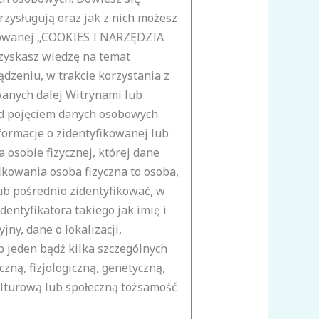
rzysługują oraz jak z nich możesz
ułowanej „COOKIES I NARZĘDZIA
skasz wiedzę na temat
zeniu, w trakcie korzystania z
anych dalej Witrynami lub
d pojęciem danych osobowych
formacje o zidentyfikowanej lub
 osobie fizycznej, której dane
ikowania osoba fizyczna to osoba,
b pośrednio zidentyfikować, w
dentyfikatora takiego jak imię i
ny, dane o lokalizacji,
b jeden bądź kilka szczególnych
czną, fizjologiczną, genetyczną,
ulturową lub społeczną tożsamość