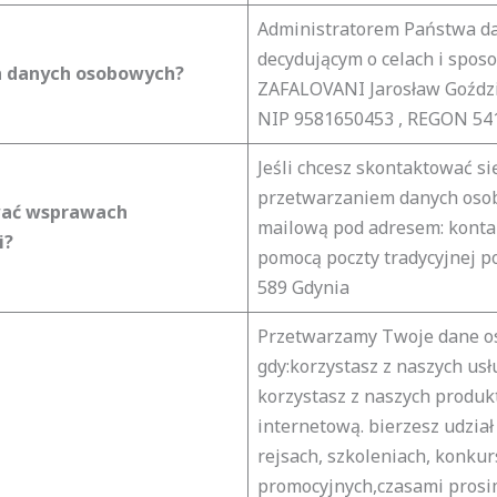
Administratorem Państwa da
decydującym o celach i sposo
h danych osobowych?
ZAFALOVANI Jarosław Goździk
NIP 9581650453 , REGON 54
Jeśli chcesz skontaktować si
przetwarzaniem danych osob
ać w
sprawach
mailową pod adresem: konta
i?
pomocą poczty tradycyjnej po
589 Gdynia
Przetwarzamy Twoje dane o
gdy:korzystasz z naszych usł
korzystasz z naszych produ
internetową. bierzesz udzia
rejsach, szkoleniach, konkur
promocyjnych,czasami prosim