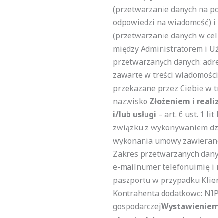
(przetwarzanie danych na po
odpowiedzi na wiadomość) i ar
(przetwarzanie danych w ce
między Administratorem i U
przetwarzanych danych:
adre
zawarte w treści wiadomośc
przekazane przez Ciebie w t
nazwisko
Złożeniem i real
i/lub usługi
–
art. 6 ust. 1 
związku z wykonywaniem dzi
wykonania umowy zawieranej
Zakres przetwarzanych dany
e-mailnumer telefonuimię i 
paszportu w przypadku Klien
Kontrahenta dodatkowo: NIP
gospodarczej
Wystawieniem 