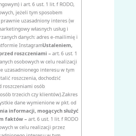
owym) i art. 6 ust. 1 lit. f RODO,
owych, jeżeli tym sposobem
j prawnie uzasadniony interes (w
marketingowy własnych usług i
rzanych danych:
adres e-mailimię i
tformie Instagram
Ustaleniem,
przed roszczeniami –
art. 6 ust. 1
danych osobowych w celu realizacji
ie uzasadnionego interesu w tym
alić roszczenia, dochodzić
ed roszczeniami osób
 osób trzecich czy klientów).Zakres
ystkie dane wymienione w pkt. od
nia informacji, mogących służyć
m faktów –
art. 6 ust. 1 lit. f RODO
wych w celu realizacji przez
sadnionego interesu w tym