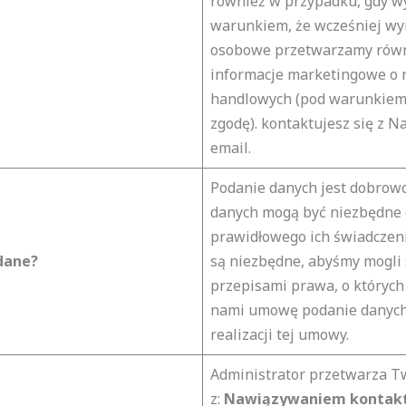
również w przypadku, gdy w
warunkiem, że wcześniej wyr
osobowe przetwarzamy równi
informacje marketingowe o n
handlowych (pod warunkiem, 
zgodę). kontaktujesz się z N
email.
Podanie danych jest dobrowo
danych mogą być niezbędne d
prawidłowego ich świadczen
dane?
są niezbędne, abyśmy mogli
przepisami prawa, o których
nami umowę podanie danych 
realizacji tej umowy.
Administrator przetwarza 
z:
Nawiązywaniem kontakt