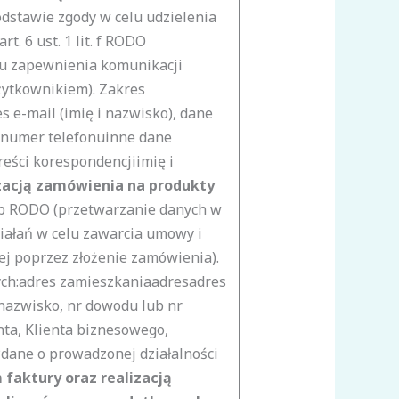
dstawie zgody w celu udzielenia
t. 6 ust. 1 lit. f RODO
lu zapewnienia komunikacji
żytkownikiem). Zakres
s e-mail (imię i nazwisko), dane
inumer telefonuinne dane
reści korespondencjiimię i
izacją zamówienia na produkty
lit b RODO (przetwarzanie danych w
ałań w celu zawarcia umowy i
 poprzez złożenie zamówienia).
ch:
adres zamieszkaniaadresadres
nazwisko, nr dowodu lub nr
ta, Klienta biznesowego,
dane o prowadzonej działalności
faktury oraz realizacją