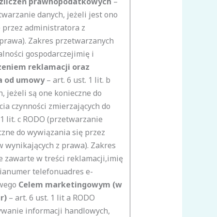
ozliczeń prawnopodatkowych
–
zetwarzanie danych, jeżeli jest ono
 przez administratora z
prawa). Zakres przetwarzanych
alności gospodarczejimię i
zeniem reklamacji oraz
ia od umowy
–
art. 6 ust. 1 lit. b
 jeżeli są one konieczne do
ia czynności zmierzających do
 1 lit. c RODO (przetwarzanie
eczne do wywiązania się przez
 wynikających z prawa). Zakres
 zawarte w treści reklamacji,imię
ianumer telefonuadres e-
wego
Celem marketingowym (w
er)
–
art. 6 ust. 1 lit a RODO
ywanie informacji handlowych,