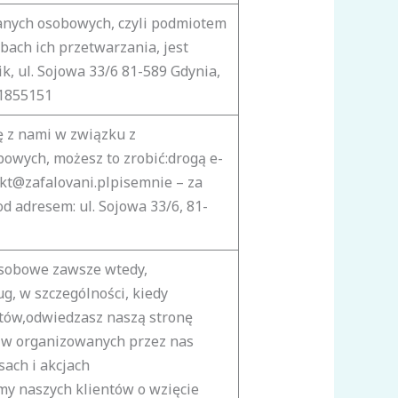
nych osobowych, czyli podmiotem
bach ich przetwarzania, jest
, ul. Sojowa 33/6 81-589 Gdynia,
1855151
ę z nami w związku z
owych, możesz to zrobić:drogą e-
kt@zafalovani.plpisemnie – za
d adresem: ul. Sojowa 33/6, 81-
sobowe zawsze wtedy,
ug, w szczególności, kiedy
któw,odwiedzasz naszą stronę
ł w organizowanych przez nas
sach i akcjach
y naszych klientów o wzięcie