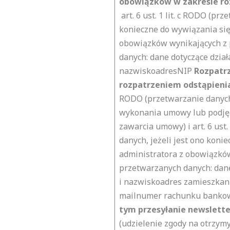
obowiązków w zakresie r
art. 6 ust. 1 lit. c RODO (pr
konieczne do wywiązania się
obowiązków wynikających z 
danych:
dane dotyczące dział
nazwiskoadresNIP
Rozpatr
rozpatrzeniem odstąpien
RODO (przetwarzanie danych,
wykonania umowy lub podjęc
zawarcia umowy) i art. 6 ust.
danych, jeżeli jest ono koni
administratora z obowiązków
przetwarzanych danych:
dane
i nazwiskoadres zamieszkan
mailnumer rachunku banko
tym przesyłanie newslett
(udzielenie zgody na otrzym