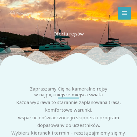
Przejdź
do
treści
Oferta rejsów
Zapraszamy Cię na kameralne rejsy
w najpiękniejsze miejsca świata
Każda wyprawa to starannie zaplanowana trasa,
komfortowe warunki,
wsparcie doświadczonego skippera i program
dopasowany do uczestników.
Wybierz kierunek i termin – resztą zajmiemy się my.