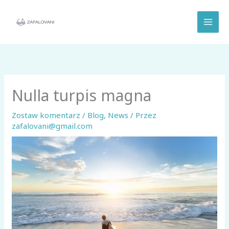
Przejdź
do
treści
Nulla turpis magna
Zostaw komentarz
/
Blog
,
News
/ Przez
zafalovani@gmail.com