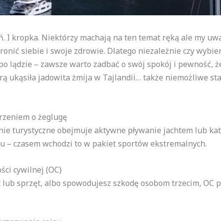
 I kropka. Niektórzy machają na ten temat ręką ale my uwa
onić siebie i swoje zdrowie. Dlatego niezależnie czy wybie
o lądzie – zawsze warto zadbać o swój spokój i pewność, ż
rą ukąsiła jadowita żmija w Tajlandii… także niemożliwe sta
erzeniem o żeglugę
ie turystyczne obejmuje aktywne pływanie jachtem lub kat
u – czasem wchodzi to w pakiet sportów ekstremalnych.
ści cywilnej (OC)
t lub sprzęt, albo spowodujesz szkodę osobom trzecim, OC p