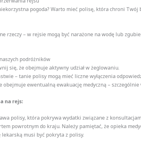
przerwania rejsu
iekorzystna pogoda? Warto mieć polisę, która chroni Twój 
enne rzeczy – w rejsie mogą być narażone na wodę lub zgubie
 naszych podróżników
nij się, że obejmuje aktywny udział w żeglowaniu.
stwie – tanie polisy mogą mieć liczne wyłączenia odpowiedz
ie obejmuje ewentualną ewakuację medyczną – szczególnie 
 na rejs:
tawa polisy, która pokrywa wydatki związane z konsultacjami
tem powrotnym do kraju. Należy pamiętać, że opieka medycz
 lekarską musi być pokryta z polisy.