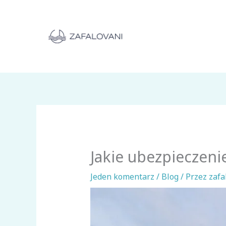
Przejdź
do
treści
Jakie ubezpieczeni
Jeden komentarz
/
Blog
/ Przez
zafa