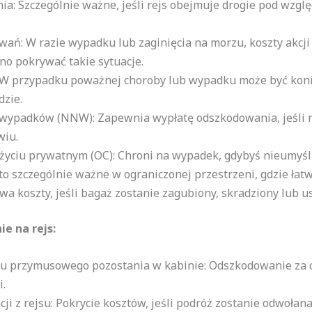
: Szczególnie ważne, jeśli rejs obejmuje drogie pod wzgl
wań: W razie wypadku lub zaginięcia na morzu, koszty akc
no pokrywać takie sytuacje.
 W przypadku poważnej choroby lub wypadku może być koni
dzie.
 wypadków (NNW): Zapewnia wypłatę odszkodowania, jeśli 
wiu.
yciu prywatnym (OC): Chroni na wypadek, gdybyś nieumyśln
t to szczególnie ważne w ograniczonej przestrzeni, gdzie ł
a koszty, jeśli bagaż zostanie zagubiony, skradziony lub 
e na rejs:
u przymusowego pozostania w kabinie: Odszkodowanie za cz
i.
i z rejsu: Pokrycie kosztów, jeśli podróż zostanie odwoła