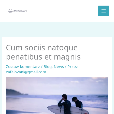
Przejdź
do
treści
Cum sociis natoque
penatibus et magnis
Zostaw komentarz
/
Blog
,
News
/ Przez
zafalovani@gmail.com