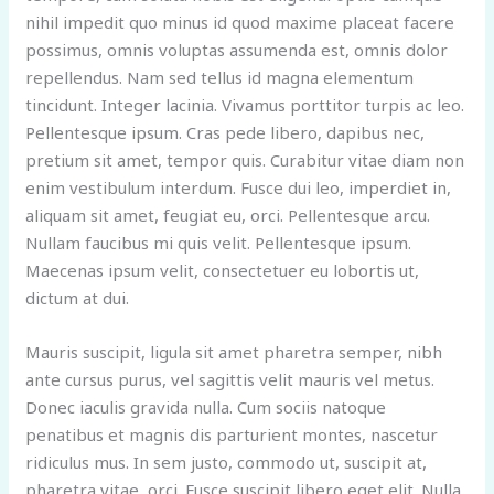
nihil impedit quo minus id quod maxime placeat facere
possimus, omnis voluptas assumenda est, omnis dolor
repellendus. Nam sed tellus id magna elementum
tincidunt. Integer lacinia. Vivamus porttitor turpis ac leo.
Pellentesque ipsum. Cras pede libero, dapibus nec,
pretium sit amet, tempor quis. Curabitur vitae diam non
enim vestibulum interdum. Fusce dui leo, imperdiet in,
aliquam sit amet, feugiat eu, orci. Pellentesque arcu.
Nullam faucibus mi quis velit. Pellentesque ipsum.
Maecenas ipsum velit, consectetuer eu lobortis ut,
dictum at dui.
Mauris suscipit, ligula sit amet pharetra semper, nibh
ante cursus purus, vel sagittis velit mauris vel metus.
Donec iaculis gravida nulla. Cum sociis natoque
penatibus et magnis dis parturient montes, nascetur
ridiculus mus. In sem justo, commodo ut, suscipit at,
pharetra vitae, orci. Fusce suscipit libero eget elit. Nulla