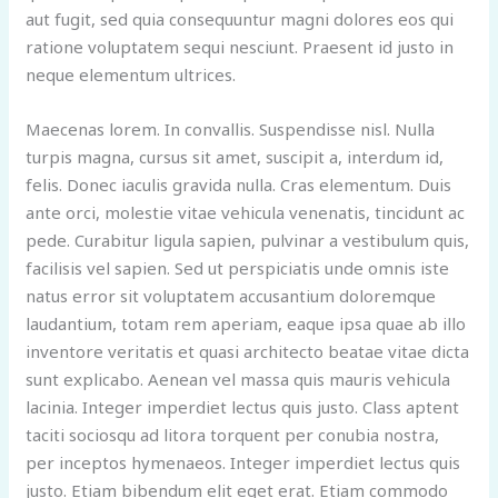
aut fugit, sed quia consequuntur magni dolores eos qui
ratione voluptatem sequi nesciunt. Praesent id justo in
neque elementum ultrices.
Maecenas lorem. In convallis. Suspendisse nisl. Nulla
turpis magna, cursus sit amet, suscipit a, interdum id,
felis. Donec iaculis gravida nulla. Cras elementum. Duis
ante orci, molestie vitae vehicula venenatis, tincidunt ac
pede. Curabitur ligula sapien, pulvinar a vestibulum quis,
facilisis vel sapien. Sed ut perspiciatis unde omnis iste
natus error sit voluptatem accusantium doloremque
laudantium, totam rem aperiam, eaque ipsa quae ab illo
inventore veritatis et quasi architecto beatae vitae dicta
sunt explicabo. Aenean vel massa quis mauris vehicula
lacinia. Integer imperdiet lectus quis justo. Class aptent
taciti sociosqu ad litora torquent per conubia nostra,
per inceptos hymenaeos. Integer imperdiet lectus quis
justo. Etiam bibendum elit eget erat. Etiam commodo