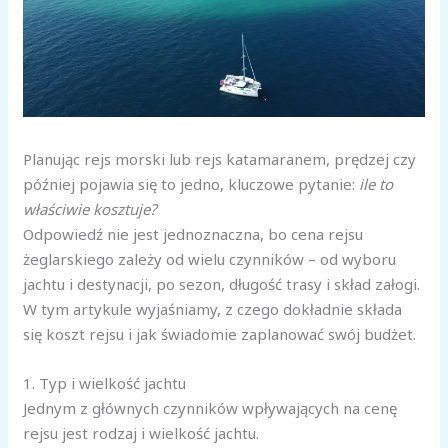
Planując rejs morski lub rejs katamaranem, prędzej czy
później pojawia się to jedno, kluczowe pytanie:
ile to
właściwie kosztuje?
Odpowiedź nie jest jednoznaczna, bo cena rejsu
żeglarskiego zależy od wielu czynników – od wyboru
jachtu i destynacji, po sezon, długość trasy i skład załogi.
W tym artykule wyjaśniamy, z czego dokładnie składa
się koszt rejsu i jak świadomie zaplanować swój budżet.
1. Typ i wielkość jachtu
Jednym z głównych czynników wpływających na cenę
rejsu jest rodzaj i wielkość jachtu.