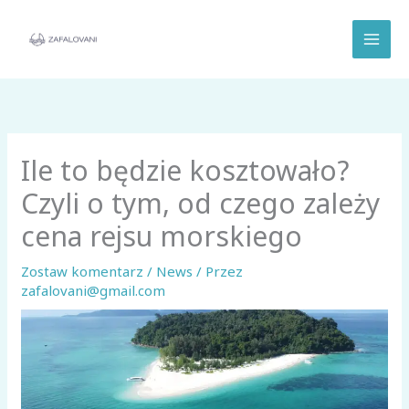
Przejdź
do
treści
Ile to będzie kosztowało?
Czyli o tym, od czego zależy
cena rejsu morskiego
Zostaw komentarz
/
News
/ Przez
zafalovani@gmail.com